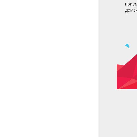
присм
домен