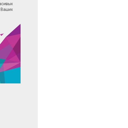
расивых
о Ваших