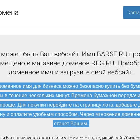
омена
Domai
 может быть Ваш вебсайт. Имя BARSE.RU пр
змещено в магазине доменов REG.RU. Приоб
доменное имя и загрузите свой вебсайт.
доменное имя для бизнеса можно безопасно купить без бу
ы в течение нескольких минут. Времена бумажной передач
 проще. Для покупки перейдите на страницу лота, добавьте 
ну и оплатите удобным способом. Через мгновение доменн
станет Вашим.
ли Вы планируете открыть или уже имеете подходящий сайт/бизнес