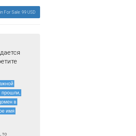
n For Sale: 99 USD
одается
ретите
мажной
и прошли,
домен в
ое имя
, то