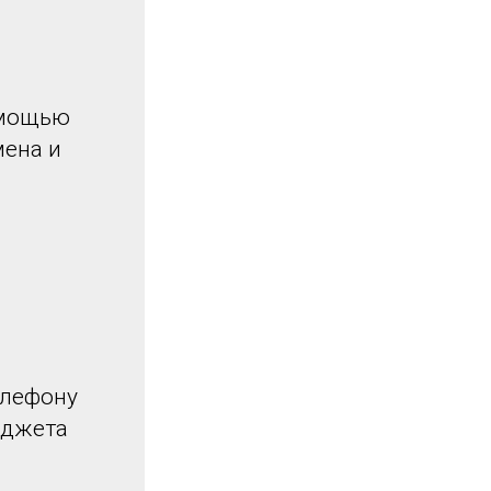
омощью
мена и
елефону
иджета