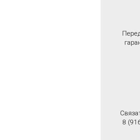
Перед
гара
Связа
8 (91